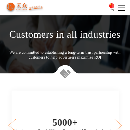
CN
Customers in all industries
We are committed to establishing a long-term trust partnership with
customers to help advertisers maximize ROI
5000+