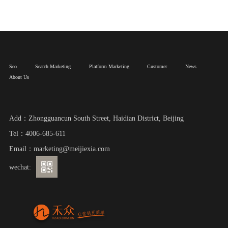
Seo
Search Marketing
Platform Marketing
Customer
News
About Us
Add：Zhongguancun South Street, Haidian District, Beijing
Tel：4006-685-611
Email：marketing@meijiexia.com
wechat: